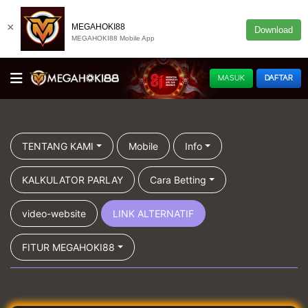
×
MEGAHOKI88
Download
MEGAHOKI88 Mobile App
MASUK
DAFTAR
TENTANG KAMI
Mobile
Info
KALKULATOR PARLAY
Cara Betting
video-website
LINK ALTERNATIF
FITUR MEGAHOKI88