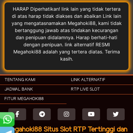
HARAP Diperhatikan! link lain yang tidak tertera
di atas harap tidak diakses dan abaikan Link lain
yang mengatasnamakan Megahoki88, kami tidak
bertanggung jawab atas tindakan kecurangan
dan penipuan didalamnya. Harap berhati-hati
dengan penipuan. link alternatif RESMI
Megahoki88 adalah yang tertera diatas. Terima
kasih.
TENTANG KAMI
LINK ALTERNATIF
JADWAL BANK
RTP LIVE SLOT
FITUR MEGAHOKI88
Megahoki88 Situs Slot RTP Tertinggi dan