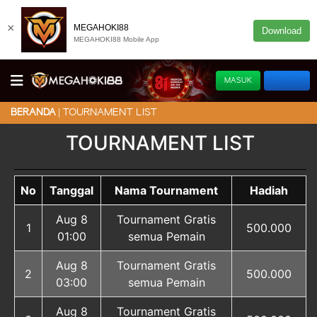
×
MEGAHOKI88
Download
MEGAHOKI88 Mobile App
MASUK
DAFTAR
TOURNAMENT LIST
BERANDA
TOURNAMENT LIST
No
Tanggal
Nama Tournament
Hadiah
Aug 8
Tournament Gratis
1
500.000
01:00
semua Pemain
Aug 8
Tournament Gratis
2
500.000
03:00
semua Pemain
Aug 8
Tournament Gratis