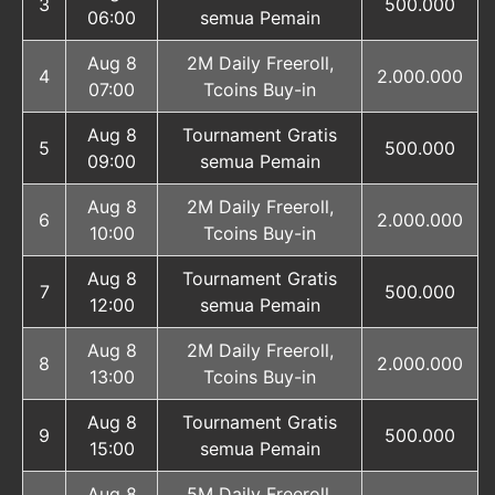
3
500.000
06:00
semua Pemain
Aug 8
2M Daily Freeroll,
4
2.000.000
07:00
Tcoins Buy-in
Aug 8
Tournament Gratis
5
500.000
09:00
semua Pemain
Aug 8
2M Daily Freeroll,
6
2.000.000
10:00
Tcoins Buy-in
Aug 8
Tournament Gratis
7
500.000
12:00
semua Pemain
Aug 8
2M Daily Freeroll,
8
2.000.000
13:00
Tcoins Buy-in
Aug 8
Tournament Gratis
9
500.000
15:00
semua Pemain
Aug 8
5M Daily Freeroll,