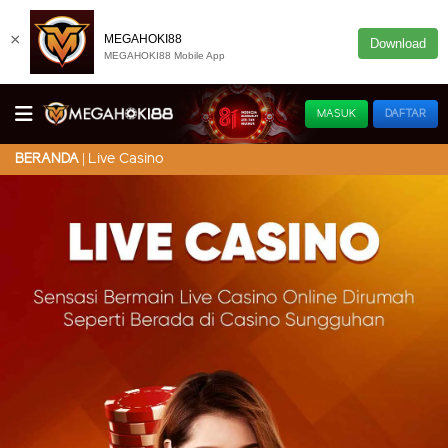
×
MEGAHOKI88
Download
MEGAHOKI88 Mobile App
MASUK
DAFTAR
Live Casino
BERANDA