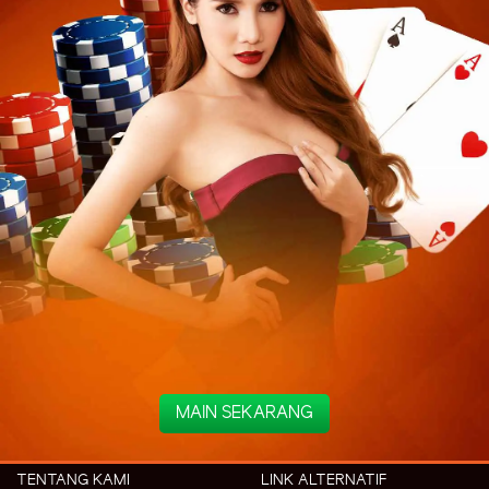
MAIN SEKARANG
TENTANG KAMI
LINK ALTERNATIF